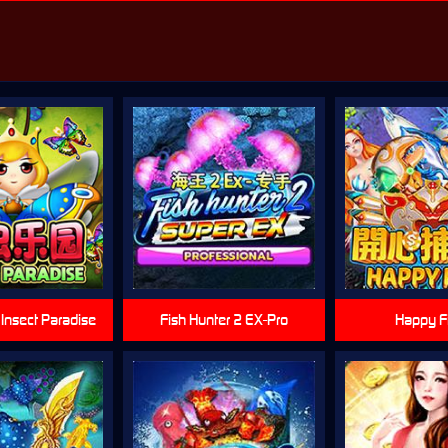
 Insect Paradise
Fish Hunter 2 EX-Pro
Happy F