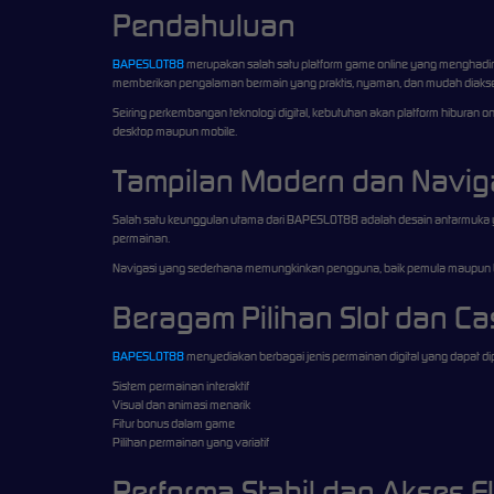
Pendahuluan
BAPESLOT88
merupakan salah satu platform game online yang menghadirkan
memberikan pengalaman bermain yang praktis, nyaman, dan mudah diakse
Seiring perkembangan teknologi digital, kebutuhan akan platform hiburan 
desktop maupun mobile.
Tampilan Modern dan Navig
Salah satu keunggulan utama dari BAPESLOT88 adalah desain antarmuka ya
permainan.
Navigasi yang sederhana memungkinkan pengguna, baik pemula maupun b
Beragam Pilihan Slot dan Ca
BAPESLOT88
menyediakan berbagai jenis permainan digital yang dapat dipil
Sistem permainan interaktif
Visual dan animasi menarik
Fitur bonus dalam game
Pilihan permainan yang variatif
Performa Stabil dan Akses Fl