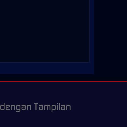
 dengan Tampilan