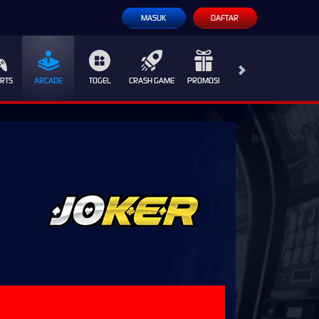
MASUK
DAFTAR
ORTS
ARCADE
TOGEL
CRASH GAME
PROMOSI