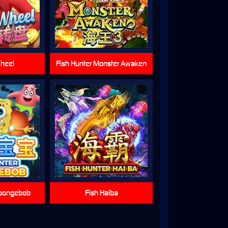
heel
Fish Hunter Monster Awaken
Spongebob
Fish Haiba