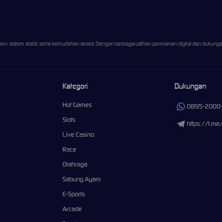
n, sistem stabil, serta kemudahan akses. Dengan berbagai pilihan permainan digital dan dukungan
Kategori
Dukungan
Hot Games
0895-2000
Slots
https://t.m
Live Casino
Race
Olahraga
Sabung Ayam
E-Sports
Arcade