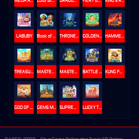
MEGA ACE
Color Bingo
DRAGON TIGER SHOWDOWN
FIERY BOXING
KING'S REALM
LABUBY
Book of Egypt
THRONE OF POSEIDON
GOLDEN LEGEND
HAMMER OF VULCAN
TREASURES OF EGYPT
MASTER OF GOLD MINER
MASTER OF GOLD MINER 2
BATTLE OF ALLIANCE
KUNG FU LEOPARD
GOD OF FORTUNE 2
GEMS MINER
SUPREME ACE
LUCKY TIGER