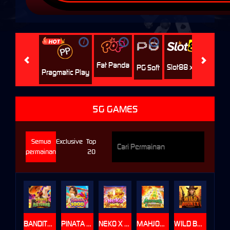
i
i
i
i
i
Facha
Fat Panda
Slot88 x PP
PG Soft
Pragmatic Play
5G GAMES
Semua
Exclusive
Top
permainan
20
BANDITO RETURNS
PINATA 1000
NEKO X NEKO
MAHJONG 5 DRAGONS
WILD BOUNTY