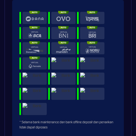
* Selama bank maintenance dan bank offline deposit dan penarikan
tidak dapat diproses