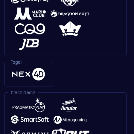
Togel
Crash Game