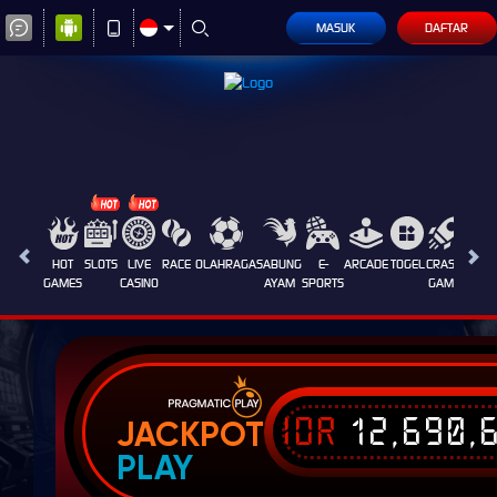
MASUK
DAFTAR
HOT
SLOTS
LIVE
RACE
OLAHRAGA
SABUNG
E-
ARCADE
TOGEL
CRASH
PROM
GAMES
CASINO
AYAM
SPORTS
GAME
IDR
12,690,
JACKPOT
PLAY