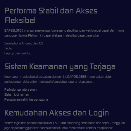
Performa Stabil dan Akses
Fleksibel
BAPESLOT88 mengutamakan performa yang stabil dengan waktu muat cepat dan minim
gangguan teknis. Platform ini dapat diakses melalui berbagai perangkat:
Smartphone Android dan iOS
Tablet
Laptop dan desktop
Sistem Keamanan yang Terjaga
Keamanan menjadi prioritas dalam platform ini. BAPESLOT88 menerapkan sistem
perlindungan data untuk menjaga informasi pengguna tetap aman.
Perlindungan data akun
Sistem login aman
Pengelolaan aktivitas pengguna
Kemudahan Akses dan Login
Sistem login dan pendaftaran di BAPESLOT88 dirancang sederhana dan cepat. Pengguna
juga dapat menggunakan akses alternatif untuk memastikan koneksi tetap lancar.