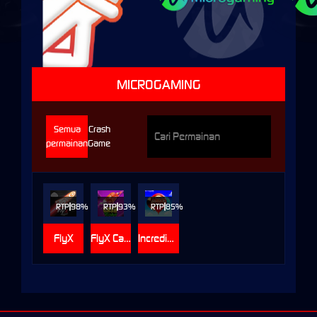
MICROGAMING
Semua
Crash
permainan
Game
RTP
98%
RTP
93%
RTP
85%
FlyX
FlyX Cash Turbo
Incredible Balloon Machine