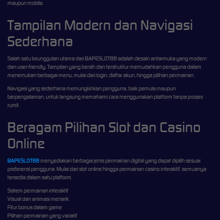
maupun mobile.
Tampilan Modern dan Navigasi
Sederhana
Salah satu keunggulan utama dari BAPESLOT88 adalah desain antarmuka yang modern
dan user-friendly. Tampilan yang bersih dan terstruktur memudahkan pengguna dalam
menemukan berbagai menu, mulai dari login, daftar akun, hingga pilihan permainan.
Navigasi yang sederhana memungkinkan pengguna, baik pemula maupun
berpengalaman, untuk langsung memahami cara menggunakan platform tanpa proses
rumit.
Beragam Pilihan Slot dan Casino
Online
BAPESLOT88
menyediakan berbagai jenis permainan digital yang dapat dipilih sesuai
preferensi pengguna. Mulai dari slot online hingga permainan casino interaktif, semuanya
tersedia dalam satu platform.
Sistem permainan interaktif
Visual dan animasi menarik
Fitur bonus dalam game
Pilihan permainan yang variatif