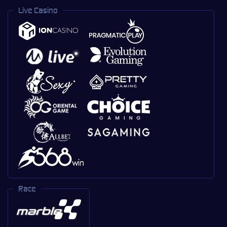
Live Casino
Race