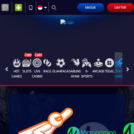
MASUK
DAFTAR
HOT
SLOTS
LIVE
RACE
OLAHRAGA
SABUNG
E-
ARCADE
TOGEL
CRASH
PROM
GAMES
CASINO
AYAM
SPORTS
GAME