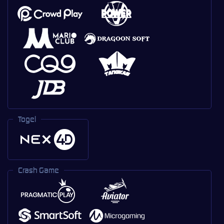
Togel
Crash Game