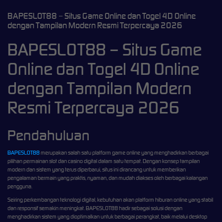
BAPESLOT88 – Situs Game Online dan Togel 4D Online
dengan Tampilan Modern Resmi Terpercaya 2026
BAPESLOT88 – Situs Game
Online dan Togel 4D Online
dengan Tampilan Modern
Resmi Terpercaya 2026
Pendahuluan
BAPESLOT88
merupakan salah satu platform game online yang menghadirkan berbagai
pilihan permainan slot dan casino digital dalam satu tempat. Dengan konsep tampilan
modern dan sistem yang terus diperbarui, situs ini dirancang untuk memberikan
pengalaman bermain yang praktis, nyaman, dan mudah diakses oleh berbagai kalangan
pengguna.
Seiring perkembangan teknologi digital, kebutuhan akan platform hiburan online yang stabil
dan responsif semakin meningkat. BAPESLOT88 hadir sebagai solusi dengan
menghadirkan sistem yang dioptimalkan untuk berbagai perangkat, baik melalui desktop