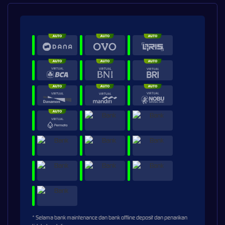
* Selama bank maintenance dan bank offline deposit dan penarikan