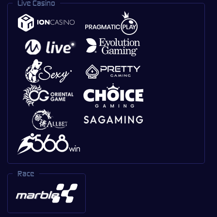
Live Casino
Race