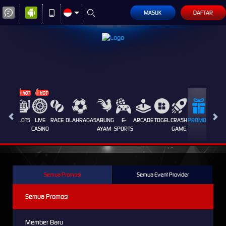
MASUK
DAFTAR
HOT
SLOTS
LIVE
RACE
OLAHRAGA
SABUNG
E-
ARCADE
TOGEL
CRASH
PROMOSI
AMES
CASINO
AYAM
SPORTS
GAME
Semua Promosi
Semua Event Provider
Semua Promosi
Member Baru