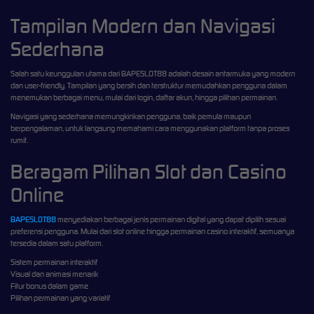
Tampilan Modern dan Navigasi
Sederhana
Salah satu keunggulan utama dari BAPESLOT88 adalah desain antarmuka yang modern
dan user-friendly. Tampilan yang bersih dan terstruktur memudahkan pengguna dalam
menemukan berbagai menu, mulai dari login, daftar akun, hingga pilihan permainan.
Navigasi yang sederhana memungkinkan pengguna, baik pemula maupun
berpengalaman, untuk langsung memahami cara menggunakan platform tanpa proses
rumit.
Beragam Pilihan Slot dan Casino
Online
BAPESLOT88
menyediakan berbagai jenis permainan digital yang dapat dipilih sesuai
preferensi pengguna. Mulai dari slot online hingga permainan casino interaktif, semuanya
tersedia dalam satu platform.
Sistem permainan interaktif
Visual dan animasi menarik
Fitur bonus dalam game
Pilihan permainan yang variatif