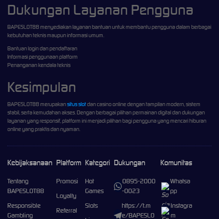
Dukungan Layanan Pengguna
BAPESLOT88 menyediakan layanan bantuan untuk membantu pengguna dalam berbagai
kebutuhan teknis maupun informasi umum.
Bantuan login dan pendaftaran
Informasi penggunaan platform
Penanganan kendala teknis
Kesimpulan
BAPESLOT88 merupakan
situs slot
dan casino online dengan tampilan modern, sistem
stabil, serta kemudahan akses. Dengan berbagai pilihan permainan digital dan dukungan
layanan yang responsif, platform ini menjadi pilihan bagi pengguna yang mencari hiburan
online yang praktis dan nyaman.
Kebijaksanaan
Platform
Kategori
Dukungan
Komunitas
Tentang
Promosi
Hot
0895-2000
Whatsa
BAPESLOT88
Games
-0023
pp
Loyalty
Responsible
Slots
https://t.m
Instagra
Referral
Gambling
e/BAPESLO
m