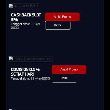
CASHBACK SLOT
Ambil Promo
5%
Tanggal akhir:
13-Apr-
Detail
2033
COMISION 0.5%
Ambil Promo
SETIAP HARI
Detail
Tanggal akhir:
28-Mar-2030