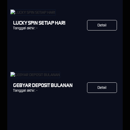
LUCKY SPIN SETIAP HARI
Detail
Tanggal akhir:
-
GEBYAR DEPOSIT BULANAN
Detail
Tanggal akhir:
-