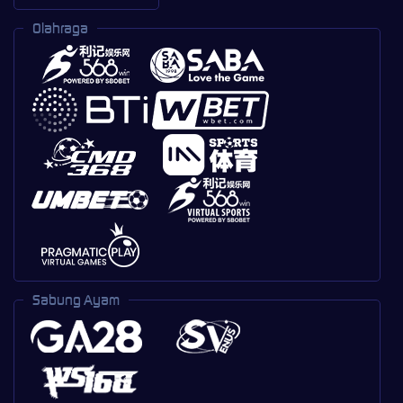
Olahraga
Sabung Ayam