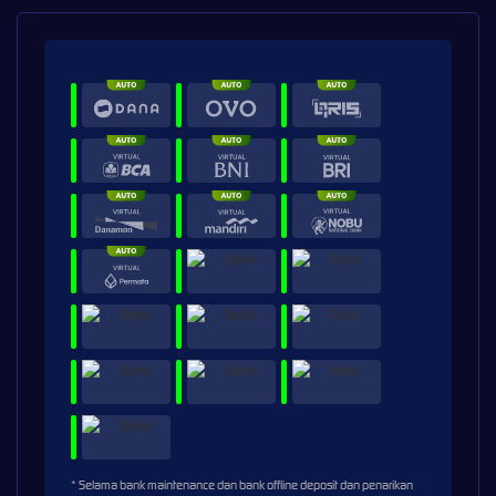
* Selama bank maintenance dan bank offline deposit dan penarikan