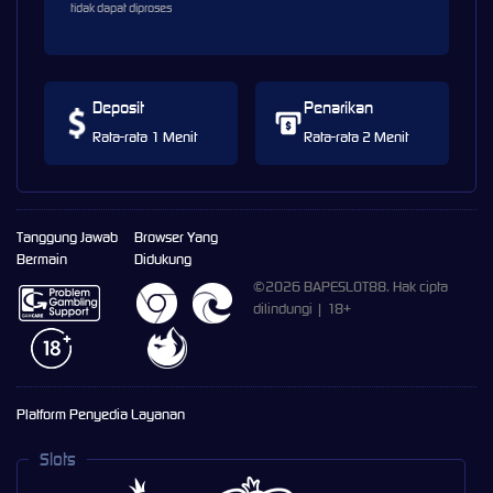
tidak dapat diproses
Deposit
Penarikan
Rata-rata 1 Menit
Rata-rata 2 Menit
Tanggung Jawab
Browser Yang
Bermain
Didukung
©2026 BAPESLOT88. Hak cipta
dilindungi | 18+
Platform Penyedia Layanan
Slots