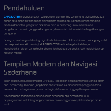
Pendahuluan
BAPESLOT88
merupakan salah satu platform game online yang menghadirkan berbagai
pilihan permainan slot dan casino digital dalam satu tempat. Dengan konsep tampilan
modern dan sistem yang terus diperbarui, situs ini dirancang untuk memberikan
pengalaman bermain yang praktis, nyaman, dan mudah diakses oleh berbagai kalangan
pengguna.
Seiring perkembangan teknologi digital, kebutuhan akan platform hiburan online yang stabil
dan responsif semakin meningkat. BAPESLOT88 hadir sebagai solusi dengan
menghadirkan sistem yang dioptimalkan untuk berbagai perangkat, baik melalui desktop
maupun mobile.
Tampilan Modern dan Navigasi
Sederhana
Salah satu keunggulan utama dari BAPESLOT88 adalah desain antarmuka yang modern
dan user-friendly. Tampilan yang bersih dan terstruktur memudahkan pengguna dalam
menemukan berbagai menu, mulai dari login, daftar akun, hingga pilihan permainan.
Navigasi yang sederhana memungkinkan pengguna, baik pemula maupun
berpengalaman, untuk langsung memahami cara menggunakan platform tanpa proses
rumit.