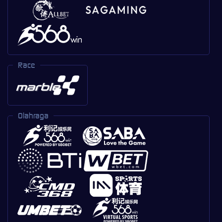
Race
Olahraga