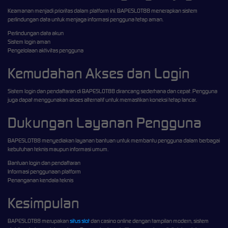
Keamanan menjadi prioritas dalam platform ini. BAPESLOT88 menerapkan sistem
perlindungan data untuk menjaga informasi pengguna tetap aman.
Perlindungan data akun
Sistem login aman
Pengelolaan aktivitas pengguna
Kemudahan Akses dan Login
Sistem login dan pendaftaran di BAPESLOT88 dirancang sederhana dan cepat. Pengguna
juga dapat menggunakan akses alternatif untuk memastikan koneksi tetap lancar.
Dukungan Layanan Pengguna
BAPESLOT88 menyediakan layanan bantuan untuk membantu pengguna dalam berbagai
kebutuhan teknis maupun informasi umum.
Bantuan login dan pendaftaran
Informasi penggunaan platform
Penanganan kendala teknis
Kesimpulan
BAPESLOT88 merupakan
situs slot
dan casino online dengan tampilan modern, sistem