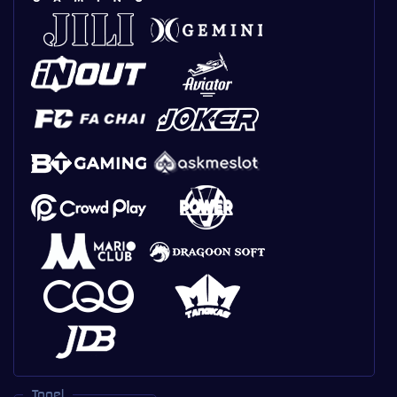
Togel