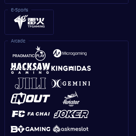
E-Sports
Arcade