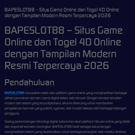
BAPESLOT88 – Situs Game Online dan Togel 4D Online
dengan Tampilan Modern Resmi Terpercaya 2026
BAPESLOT88 – Situs Game
Online dan Togel 4D Online
dengan Tampilan Modern
Resmi Terpercaya 2026
Pendahuluan
BAPESLOT88
merupakan salah satu platform game online yang menghadirkan berbagai
pilihan permainan slot dan casino digital dalam satu tempat. Dengan konsep tampilan
modern dan sistem yang terus diperbarui, situs ini dirancang untuk memberikan
pengalaman bermain yang praktis, nyaman, dan mudah diakses oleh berbagai kalangan
pengguna.
Seiring perkembangan teknologi digital, kebutuhan akan platform hiburan online yang stabil
dan responsif semakin meningkat. BAPESLOT88 hadir sebagai solusi dengan
menghadirkan sistem yang dioptimalkan untuk berbagai perangkat, baik melalui desktop