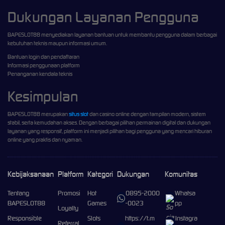
Dukungan Layanan Pengguna
BAPESLOT88 menyediakan layanan bantuan untuk membantu pengguna dalam berbagai
kebutuhan teknis maupun informasi umum.
Bantuan login dan pendaftaran
Informasi penggunaan platform
Penanganan kendala teknis
Kesimpulan
BAPESLOT88 merupakan
situs slot
dan casino online dengan tampilan modern, sistem
stabil, serta kemudahan akses. Dengan berbagai pilihan permainan digital dan dukungan
layanan yang responsif, platform ini menjadi pilihan bagi pengguna yang mencari hiburan
online yang praktis dan nyaman.
Kebijaksanaan
Platform
Kategori
Dukungan
Komunitas
Tentang
Promosi
Hot
0895-2000
Whatsa
BAPESLOT88
Games
-0023
pp
Loyalty
Responsible
Slots
https://t.m
Instagra
Referral