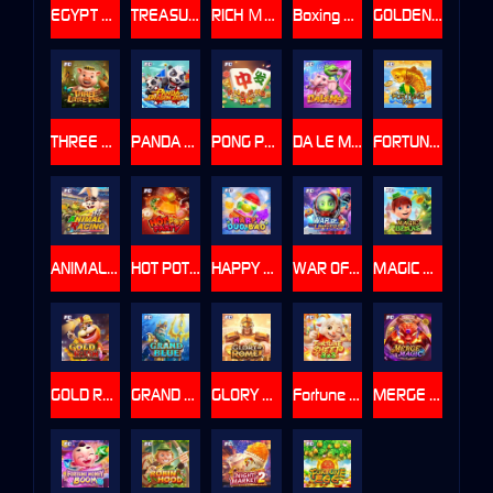
EGYPT BONANZA
TREASURE RAIDERS
RICH ＭAN
Boxing Riches
GOLDEN PANTHER
THREE LITTLE PIGS
PANDA DRAGON BOAT
PONG PONG HU
DA LE MEN
FORTUNE KOI
ANIMAL RACING
HOT POT PARTY
HAPPY DUO BAO
WAR OF THE UNIVERSE
MAGIC BEANS
GOLD RUSH
GRAND BLUE
GLORY OF ROME
Fortune Sheep
MERGE MAGIC