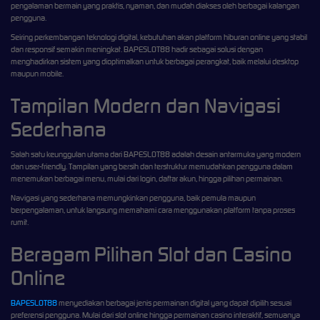
pengalaman bermain yang praktis, nyaman, dan mudah diakses oleh berbagai kalangan
pengguna.
Seiring perkembangan teknologi digital, kebutuhan akan platform hiburan online yang stabil
dan responsif semakin meningkat. BAPESLOT88 hadir sebagai solusi dengan
menghadirkan sistem yang dioptimalkan untuk berbagai perangkat, baik melalui desktop
maupun mobile.
Tampilan Modern dan Navigasi
Sederhana
Salah satu keunggulan utama dari BAPESLOT88 adalah desain antarmuka yang modern
dan user-friendly. Tampilan yang bersih dan terstruktur memudahkan pengguna dalam
menemukan berbagai menu, mulai dari login, daftar akun, hingga pilihan permainan.
Navigasi yang sederhana memungkinkan pengguna, baik pemula maupun
berpengalaman, untuk langsung memahami cara menggunakan platform tanpa proses
rumit.
Beragam Pilihan Slot dan Casino
Online
BAPESLOT88
menyediakan berbagai jenis permainan digital yang dapat dipilih sesuai
preferensi pengguna. Mulai dari slot online hingga permainan casino interaktif, semuanya