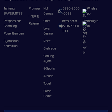
Tentang
Promosi
Hot
0895-2000
Whatsa
BAPESLOT88
Games
-0023
pp
Loyalty
Responsible
Slots
https://t.m
Instagra
Referral
Gambling
e/BAPESLO
m
Live
T88
Pusat Bantuan
Casino
Syarat dan
Race
Ketentuan
Olahraga
Sabung
Ayam
E-Sports
Arcade
Togel
Crash
Game