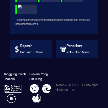
* Selama bank maintenance dan bank offline deposit dan penarikan
tidak dapat diproses
Deposit
Penarikan
Rata-rata 1 Menit
Rata-rata 2 Menit
Tanggung Jawab
Browser Yang
Bermain
Didukung
©2026 BAPESLOT88. Hak cipta
dilindungi | 18+