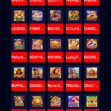
OPEN VAULT
CHILIHUAHUA
LUCKY FORTUNES
TREASURES OF ODIN
PHOENIX FEVER
LEGEND OF INCA
CYBER GOD OF FORTUNE⁺
BAD RICH WOLF
CATLA'S MONEY MACHINE
CHINESE NEW YEAR 2
Fortune Goddess
NIGHT MARKET
WIN WIN NEKO
Lucky Fortune 3x3
SWORD OF KING
BUFFALO WAYS
COWBOYS
Roma Gladiatrix
TREASURE CRUISE
CRAZY BUFFALO