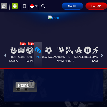
MASUK
DAFTAR
HOT
SLOTS
LIVE
RACE
OLAHRAGA
SABUNG
E-
ARCADE
TOGEL
CRASH
PROM
GAMES
CASINO
AYAM
SPORTS
GAME
i