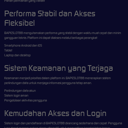
Pilihan permainan yang variatif
Performa Stabil dan Akses
Fleksibel
BAPESLOT88 mengutamakan performa yang stabil dengan waktu muat cepat dan minim
gangguan teknis. Platform ini dapat diakses melalui berbagai perangkat:
Smartphone Android dan iOS
Tablet
Laptop dan desktop
Sistem Keamanan yang Terjaga
Keamanan menjadi prioritas dalam platform ini. BAPESLOT88 menerapkan sistem
perlindungan data untuk menjaga informasi pengguna tetap aman.
Perlindungan data akun
Sistem login aman
Pengelolaan aktivitas pengguna
Kemudahan Akses dan Login
Sistem login dan pendaftaran di BAPESLOT88 dirancang sederhana dan cepat. Pengguna