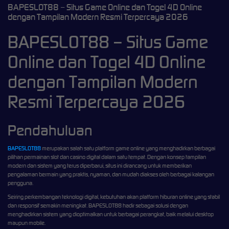
BAPESLOT88 – Situs Game Online dan Togel 4D Online
dengan Tampilan Modern Resmi Terpercaya 2026
BAPESLOT88 – Situs Game
Online dan Togel 4D Online
dengan Tampilan Modern
Resmi Terpercaya 2026
Pendahuluan
BAPESLOT88
merupakan salah satu platform game online yang menghadirkan berbagai
pilihan permainan slot dan casino digital dalam satu tempat. Dengan konsep tampilan
modern dan sistem yang terus diperbarui, situs ini dirancang untuk memberikan
pengalaman bermain yang praktis, nyaman, dan mudah diakses oleh berbagai kalangan
pengguna.
Seiring perkembangan teknologi digital, kebutuhan akan platform hiburan online yang stabil
dan responsif semakin meningkat. BAPESLOT88 hadir sebagai solusi dengan
menghadirkan sistem yang dioptimalkan untuk berbagai perangkat, baik melalui desktop
maupun mobile.