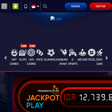
MASUK
DAFTAR
HOT
SLOTS
LIVE
RACE
OLAHRAGA
SABUNG
E-
ARCADE
TOGEL
CRASH
PROM
GAMES
CASINO
AYAM
SPORTS
GAME
IDR
12,739,
JACKPOT
PLAY