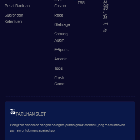
T88
Pusat Bantuan
Casino
Syarat dan
Race
Ketentuan
Olahraga
Sabung
Ayam
E-Sports
Arcade
Togel
Crash
Game
TARUHAN SLOT
Penyedia slot online dengan beragam pilihan game menarik yang memudahkan
pemain untuk mencapai jackpot