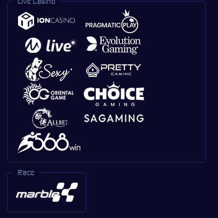
Live Casino
Race