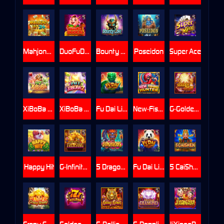
Mahjong Hit 2+
DuoFuDuoCai
Bounty Loki
Poseidon
Super Ace
XiBoBa Hit
XiBoBa Hit2
Fu Dai Lian Lian-Dragon
New-Fishing Hunter
G-GoldenDrum
Happy Hit
G-InfiniteTreasure
5 Dragons(H5)
Fu Dai Lian Lian-Panda
5 CaiShen(H5)