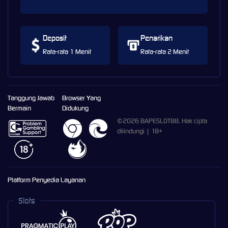
Deposit
Penarikan
Rata-rata 1 Menit
Rata-rata 2 Menit
Tanggung Jawab
Browser Yang
Bermain
Didukung
©2026 BAPESLOT88. Hak cipta
dilindungi | 18+
Platform Penyedia Layanan
Slots