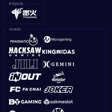
E-Sports
Arcade