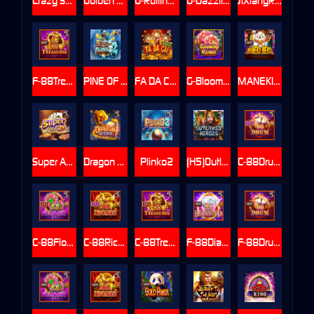
Crazy Sheep
Golden 777(H5)
G-RollingRiches
G-DazzlingDiamond
JiXiangRuYi(H5)
F-88Treasures(H5)
PINE OF PLINKO 2
FA DA CAI(H5)
G-BloomingRiches
MANEKI NEKO(H5)
Super Ace2+
Dragon Arena
Plinko2
(H5)Outlawed Heroes
C-88Drum(H5)
C-88Flower(H5)
C-88Riches(H5)
C-88Treasures(H5)
F-88Diamond(H5)
F-88Drum(H5)